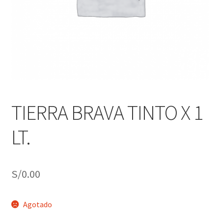
j
n
o
ú
h
i
j
o
TIERRA BRAVA TINTO X 1
LT.
S/
0.00
Agotado