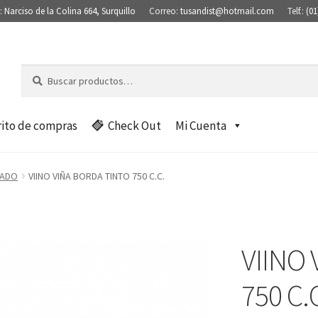
:
Narciso de la Colina 664, Surquillo
Correo:
tusandist@hotmail.com
Telf.:
(01
Buscar
B
por:
u
s
c
rito de compras
Check Out
Mi Cuenta
a
r
TADO
VIINO VIÑA BORDA TINTO 750 C.C.
VIINO
750 C.