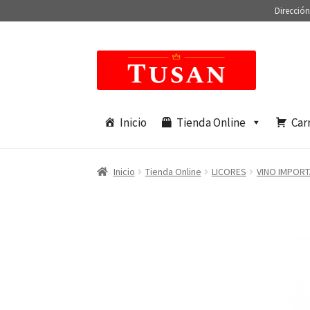
Dirección
Saltar
Ir
a
al
navegación
contenido
Inicio
Tienda Online
Car
Inicio
Tienda Online
LICORES
VINO IMPOR