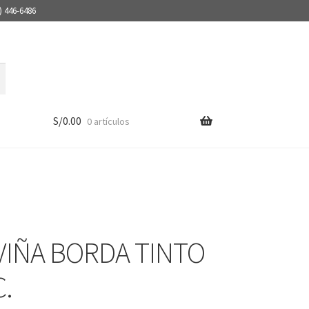
) 446-6486
S/
0.00
0 artículos
 VIÑA BORDA TINTO
C.