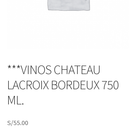
j
n
o
ú
h
i
j
o
***VINOS CHATEAU
LACROIX BORDEUX 750
ML.
S/
55.00