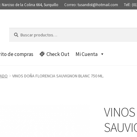
:
Narciso de la Colina 664, Surquillo
Correo:
tusandist@hotmail.com
Telf.:
(01
Buscar
B
por:
u
s
c
rito de compras
Check Out
Mi Cuenta
a
r
TADO
VINOS DOÑA FLORENCIA SAUVIGNON BLANC 750 ML.
VINOS
SAUVI