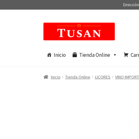
Dirección
Saltar
Ir
a
al
navegación
contenido
Inicio
Tienda Online
Car
Inicio
Tienda Online
LICORES
VINO IMPOR