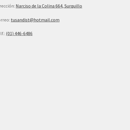
rección:
Narciso de la Colina 664, Surquillo
rreo:
tusandist@hotmail.com
lf.:
(01) 446-6486