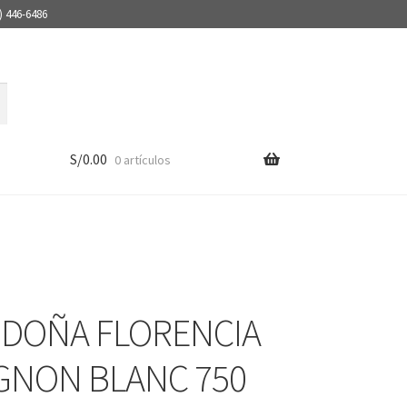
) 446-6486
S/
0.00
0 artículos
 DOÑA FLORENCIA
GNON BLANC 750