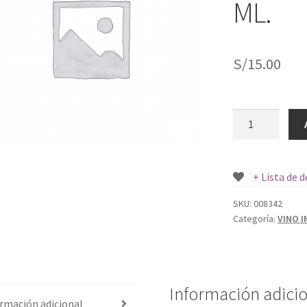
ML.
S/
15.00
VINOS
DOÑA
FLORENCIA
SAUVIGNON
+ Lista de 
BLANC
750
SKU:
008342
Categoría:
VINO 
ML.
cantidad
Información adici
rmación adicional