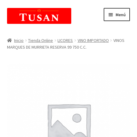
Saltar
Ir
Menú
a
al
navegación
contenido
E
Tienda Online
x
Inicio
Tienda Online
LICORES
VINO IMPORTADO
VINOS
p
MARQUES DE MURRIETA RESERVA 99 750 C.C.
Carrito de compras
a
n
E
Mi Cuenta
d
x
i
p
r
a
m
n
e
d
n
i
ú
r
h
m
i
e