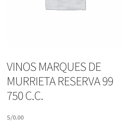
j
n
o
ú
h
i
j
o
VINOS MARQUES DE
MURRIETA RESERVA 99
750 C.C.
S/
0.00