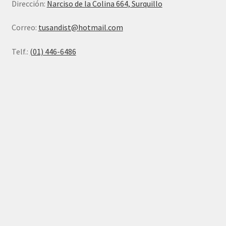
Dirección:
Narciso de la Colina 664, Surquillo
Correo:
tusandist@hotmail.com
Telf.:
(01) 446-6486