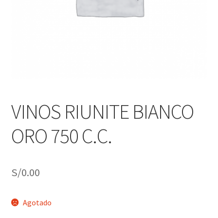
j
n
o
ú
h
i
j
o
VINOS RIUNITE BIANCO
ORO 750 C.C.
S/
0.00
Agotado