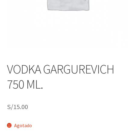
j
n
o
ú
h
i
j
o
VODKA GARGUREVICH
750 ML.
S/
15.00
Agotado