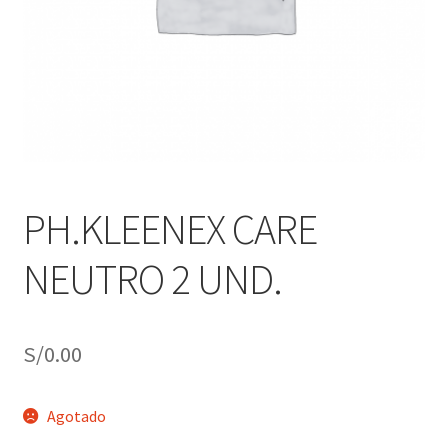
j
n
o
ú
h
i
j
o
PH.KLEENEX CARE
NEUTRO 2 UND.
S/
0.00
Agotado