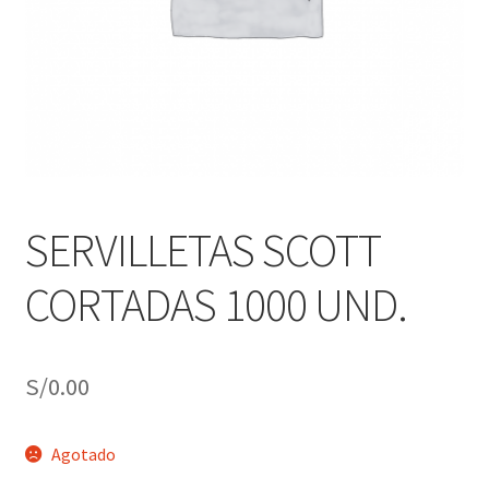
j
n
o
ú
h
i
j
o
SERVILLETAS SCOTT
CORTADAS 1000 UND.
S/
0.00
Agotado