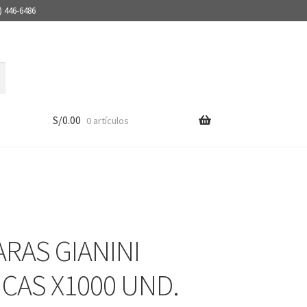
) 446-6486
S/
0.00
0 artículos
RAS GIANINI
ICAS X1000 UND.