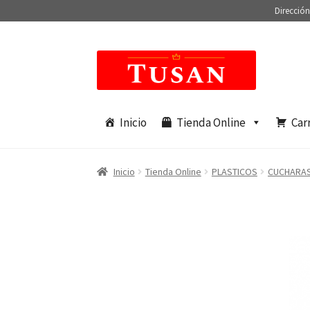
Dirección
Saltar
Ir
a
al
navegación
contenido
Inicio
Tienda Online
Car
Inicio
Tienda Online
PLASTICOS
CUCHARA