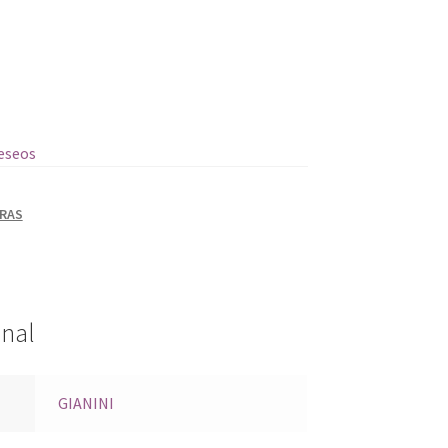
deseos
RAS
onal
GIANINI