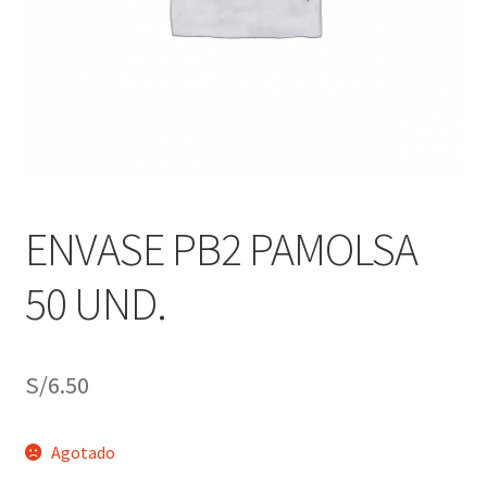
j
n
o
ú
h
i
j
o
ENVASE PB2 PAMOLSA
50 UND.
S/
6.50
Agotado