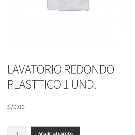
j
n
o
ú
h
i
j
o
LAVATORIO REDONDO
PLASTTICO 1 UND.
S/
0.00
LAVATORIO
Añadir al carrito