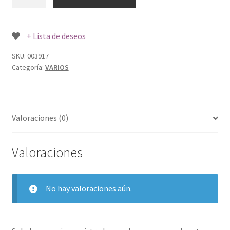
REDONDO
PLASTTICO
1
+ Lista de deseos
UND.
cantidad
SKU:
003917
Categoría:
VARIOS
Valoraciones (0)
Valoraciones
No hay valoraciones aún.