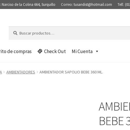
:
Narciso de la Colina 664, Surquillo
Correo:
tusandist@hotmail.com
Telf.:
(01
Buscar
B
por:
u
s
c
rito de compras
Check Out
Mi Cuenta
a
r
A
AMBIENTADORES
AMBIENTADOR SAPOLIO BEBE 360 ML.
AMBIE
BEBE 3