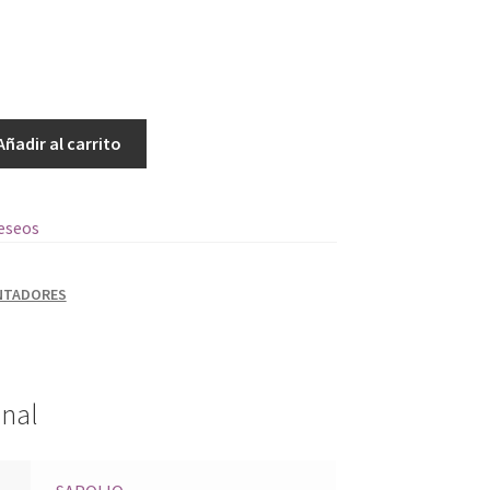
Añadir al carrito
deseos
NTADORES
onal