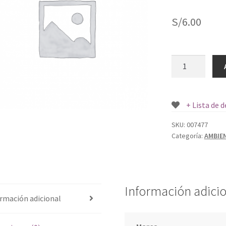
S/
6.00
AMBIENTADOR
SAPOLIO
BEBE
360
+ Lista de 
ML.
cantidad
SKU:
007477
Categoría:
AMBIE
Información adici
rmación adicional