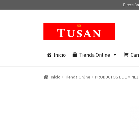
Dirección
Saltar
Ir
a
al
navegación
contenido
Inicio
Tienda Online
Car
Inicio
Tienda Online
PRODUCTOS DE LIMPIEZ