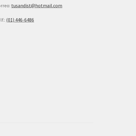
rreo:
tusandist@hotmail.com
lf.:
(01) 446-6486