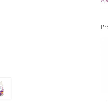
Valo
Pr