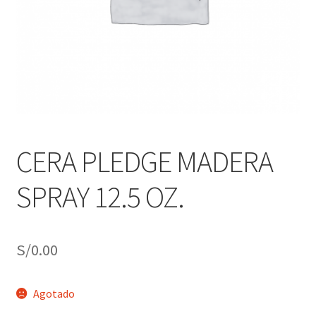
j
n
o
ú
h
i
j
o
CERA PLEDGE MADERA
SPRAY 12.5 OZ.
S/
0.00
Agotado