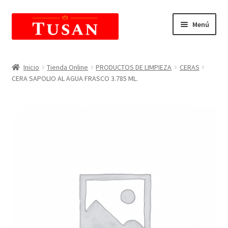
Saltar
Ir
Menú
a
al
navegación
contenido
E
Tienda Online
x
Inicio
Tienda Online
PRODUCTOS DE LIMPIEZA
CERAS
p
CERA SAPOLIO AL AGUA FRASCO 3.785 ML.
Carrito de compras
a
n
E
Mi Cuenta
d
x
i
p
r
a
m
n
e
d
n
i
ú
r
h
m
i
e