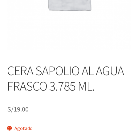
j
n
o
ú
h
i
j
o
CERA SAPOLIO AL AGUA
FRASCO 3.785 ML.
S/
19.00
Agotado