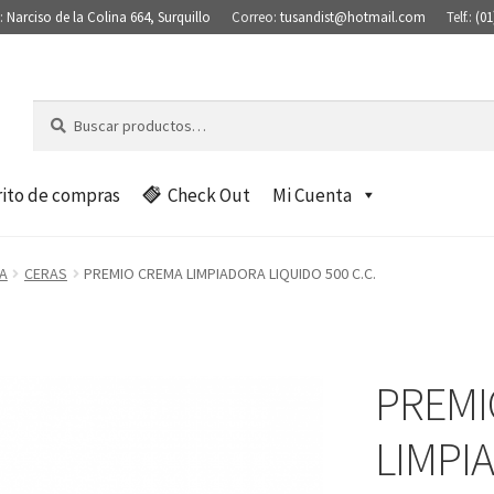
:
Narciso de la Colina 664, Surquillo
Correo:
tusandist@hotmail.com
Telf.:
(01
Buscar
B
por:
u
s
c
rito de compras
Check Out
Mi Cuenta
a
r
A
CERAS
PREMIO CREMA LIMPIADORA LIQUIDO 500 C.C.
PREMI
LIMPI