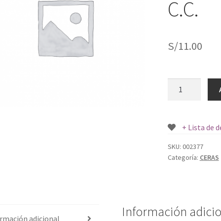
C.C.
S/
11.00
PREMIO
CREMA
LIMPIADORA
LIQUIDO
+ Lista de 
500
C.C.
SKU:
002377
Categoría:
CERAS
cantidad
Información adici
rmación adicional