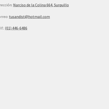
rección:
Narciso de la Colina 664, Surquillo
rreo:
tusandist@hotmail.com
lf.:
(01) 446-6486