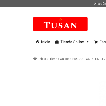
Dirección
Saltar
Ir
a
al
navegación
contenido
Inicio
Tienda Online
Car
Inicio
Tienda Online
PRODUCTOS DE LIMPIEZ