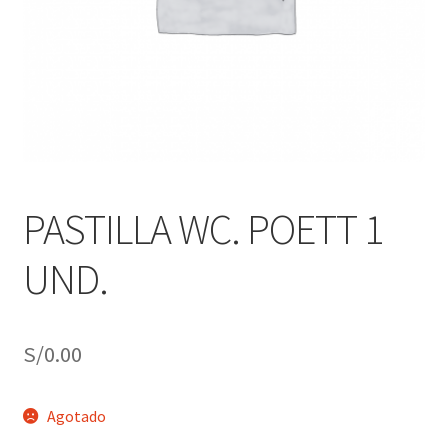
j
n
o
ú
h
i
j
o
PASTILLA WC. POETT 1
UND.
S/
0.00
Agotado