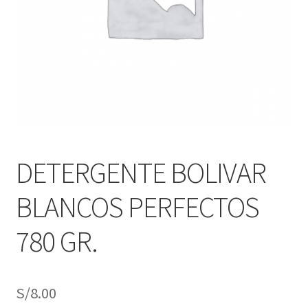
j
n
o
ú
h
i
j
o
DETERGENTE BOLIVAR
BLANCOS PERFECTOS
780 GR.
S/
8.00