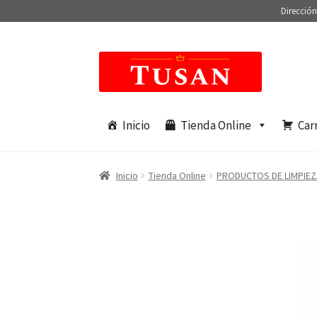
Dirección
Saltar
Ir
a
al
navegación
contenido
Inicio
Tienda Online
Car
Inicio
Tienda Online
PRODUCTOS DE LIMPIEZ