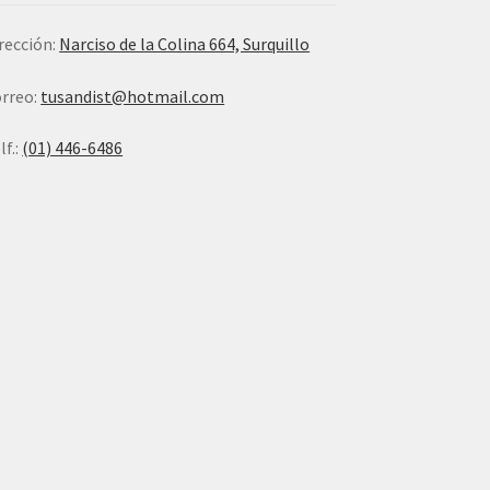
rección:
Narciso de la Colina 664, Surquillo
rreo:
tusandist@hotmail.com
lf.:
(01) 446-6486