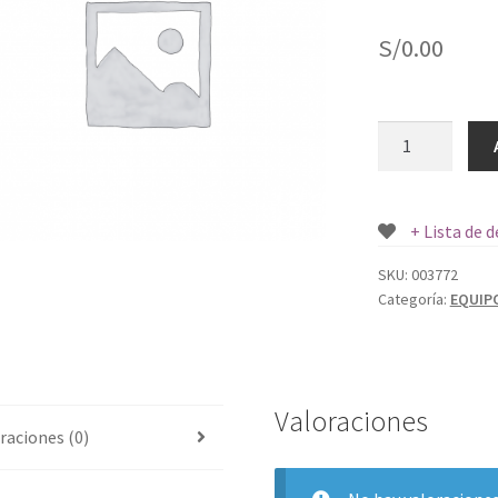
S/
0.00
ESCOBILLON
40
CM.
1
+ Lista de 
UND.
cantidad
SKU:
003772
Categoría:
EQUIP
Valoraciones
raciones (0)