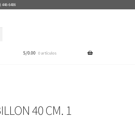
) 446-6486
S/
0.00
0 artículos
ILLON 40 CM. 1