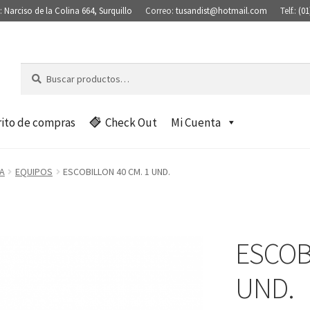
:
Narciso de la Colina 664, Surquillo
Correo:
tusandist@hotmail.com
Telf.:
(01
Buscar
B
por:
u
s
c
rito de compras
Check Out
Mi Cuenta
a
r
A
EQUIPOS
ESCOBILLON 40 CM. 1 UND.
ESCOB
UND.