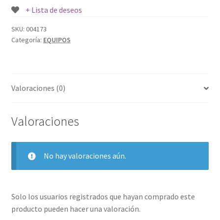
12
+ Lista de deseos
UND.
cantidad
SKU:
004173
Categoría:
EQUIPOS
Valoraciones (0)
Valoraciones
No hay valoraciones aún.
Solo los usuarios registrados que hayan comprado este
producto pueden hacer una valoración.