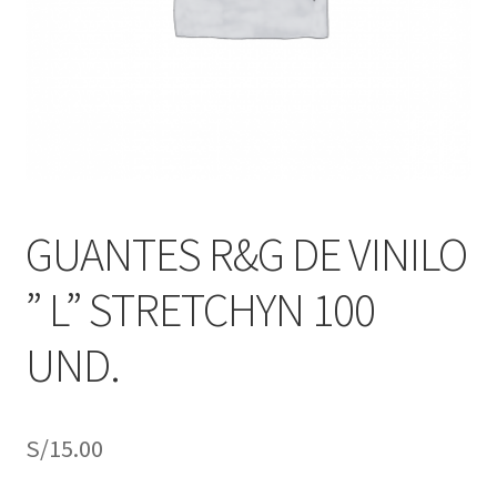
j
n
o
ú
h
i
j
o
GUANTES R&G DE VINILO
” L” STRETCHYN 100
UND.
S/
15.00