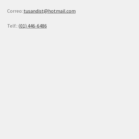
Correo:
tusandist@hotmail.com
Telf.:
(01) 446-6486