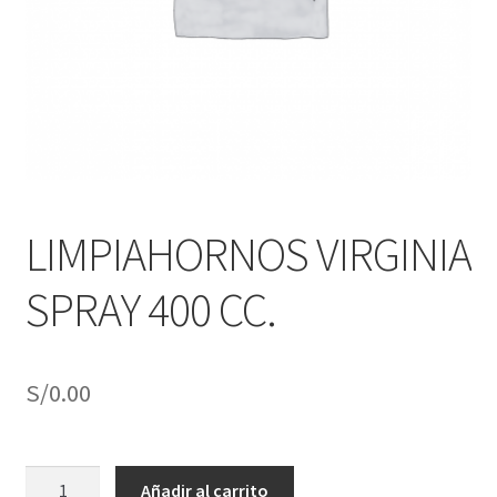
j
n
o
ú
h
i
j
o
LIMPIAHORNOS VIRGINIA
SPRAY 400 CC.
S/
0.00
LIMPIAHORNOS
Añadir al carrito