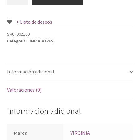
VIRGINIA
SPRAY
400
+ Lista de deseos
CC.
cantidad
SKU:
002160
Categoría:
LIMPIADORES
Información adicional
Valoraciones (0)
Información adicional
Marca
VIRGINIA