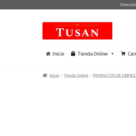
Dirección
Saltar
Ir
a
al
navegación
contenido
Inicio
Tienda Online
Car
Inicio
Tienda Online
PRODUCTOS DE LIMPIEZ