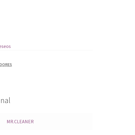
deseos
ADORES
onal
MR.CLEANER