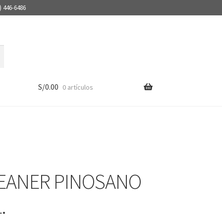
) 446-6486
S/
0.00
0 artículos
EANER PINOSANO
.