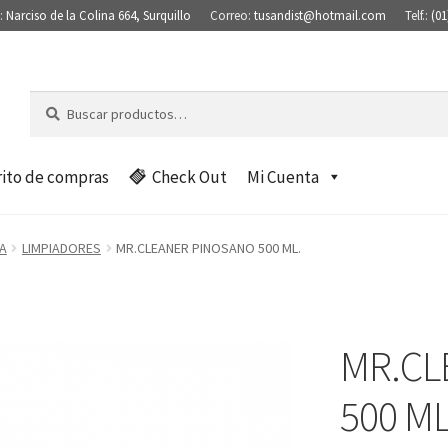
:
Narciso de la Colina 664, Surquillo
Correo:
tusandist@hotmail.com
Telf.:
(01
Buscar
B
por:
u
s
c
rito de compras
Check Out
Mi Cuenta
a
r
A
LIMPIADORES
MR.CLEANER PINOSANO 500 ML.
MR.CL
500 ML