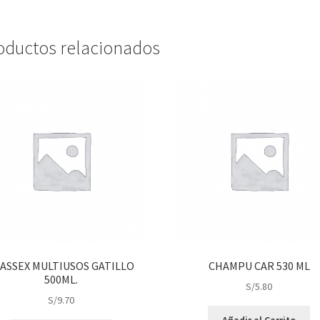
oductos relacionados
ASSEX MULTIUSOS GATILLO
CHAMPU CAR 530 ML
500ML.
S/
5.80
S/
9.70
Añadir al Carrito