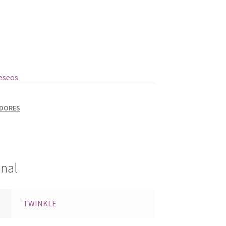
deseos
ADORES
onal
TWINKLE