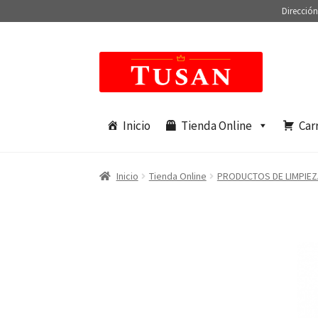
Dirección
Saltar
Ir
a
al
navegación
contenido
Inicio
Tienda Online
Car
Inicio
Tienda Online
PRODUCTOS DE LIMPIEZ