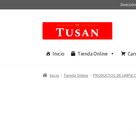
Dirección
Saltar
Ir
a
al
navegación
contenido
Inicio
Tienda Online
Car
Inicio
Tienda Online
PRODUCTOS DE LIMPIEZ