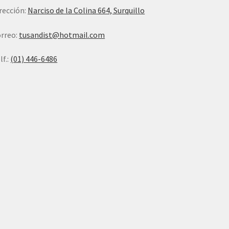
rección:
Narciso de la Colina 664, Surquillo
rreo:
tusandist@hotmail.com
lf.:
(01) 446-6486