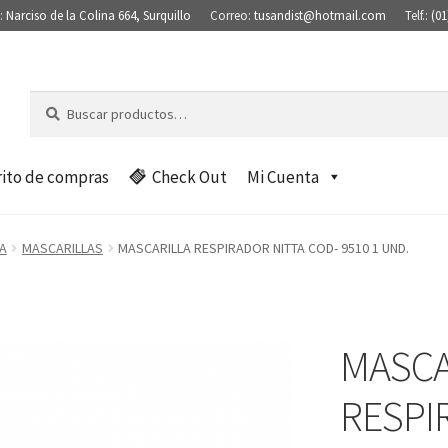
:
Narciso de la Colina 664, Surquillo
Correo:
tusandist@hotmail.com
Telf.:
(01
Buscar
B
por:
u
s
c
rito de compras
Check Out
Mi Cuenta
a
r
A
MASCARILLAS
MASCARILLA RESPIRADOR NITTA COD- 9510 1 UND.
MASCA
RESPI