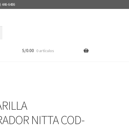
) 446-6486
S/
0.00
0 artículos
RILLA
RADOR NITTA COD-