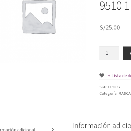
9510 1
S/
25.00
MASCARILLA
RESPIRADOR
NITTA
COD-
+ Lista de 
9510
1
SKU:
005857
Categoría:
MASCA
UND.
cantidad
Información adici
rmación adicional