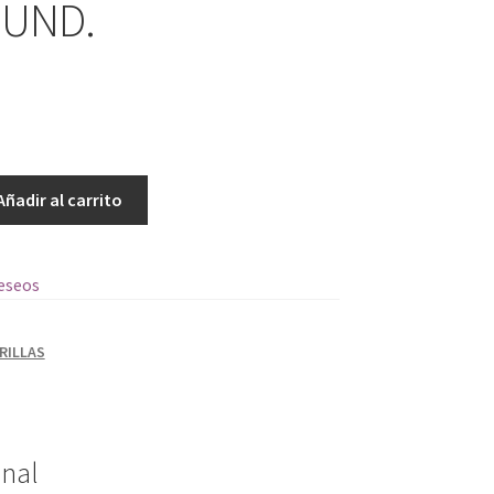
 UND.
Añadir al carrito
deseos
RILLAS
onal