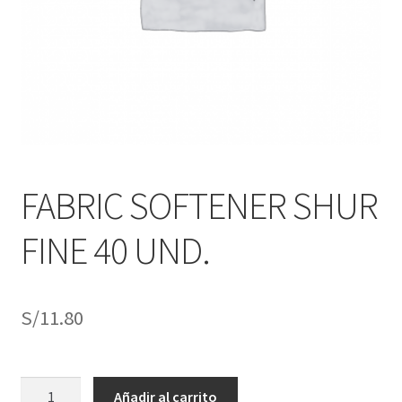
j
n
o
ú
h
i
j
o
FABRIC SOFTENER SHUR
FINE 40 UND.
S/
11.80
FABRIC
Añadir al carrito