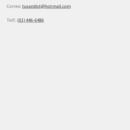
Correo:
tusandist@hotmail.com
Telf.:
(01) 446-6486