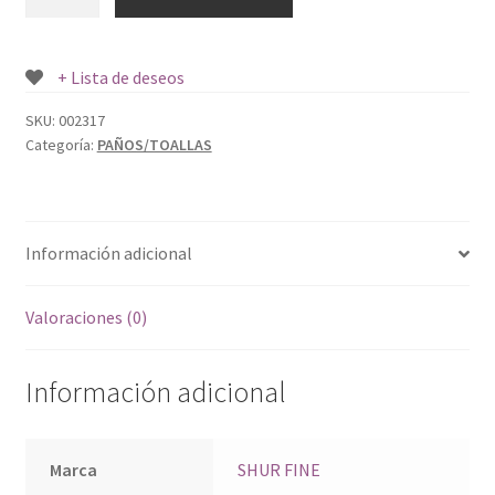
SOFTENER
SHUR
FINE
+ Lista de deseos
40
UND.
SKU:
002317
Categoría:
PAÑOS/TOALLAS
cantidad
Información adicional
Valoraciones (0)
Información adicional
Marca
SHUR FINE