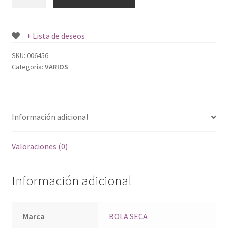
SECA
MAQUINA
+
+ Lista de deseos
1
REPUESTO
SKU:
006456
Categoría:
VARIOS
cantidad
Información adicional
Valoraciones (0)
Información adicional
Marca
BOLA SECA