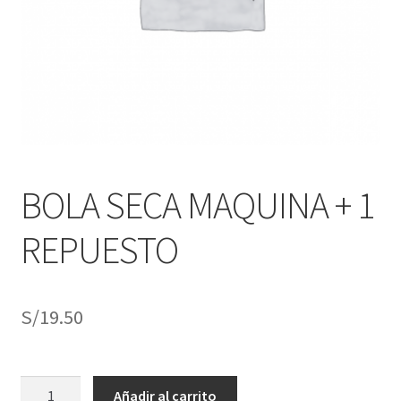
j
n
o
ú
h
i
j
o
BOLA SECA MAQUINA + 1
REPUESTO
S/
19.50
BOLA
Añadir al carrito