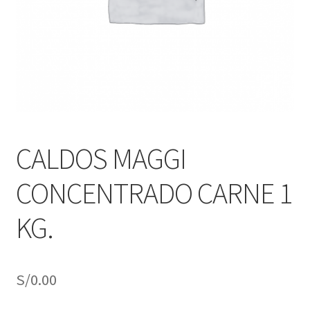
j
n
o
ú
h
i
j
o
CALDOS MAGGI
CONCENTRADO CARNE 1
KG.
S/
0.00