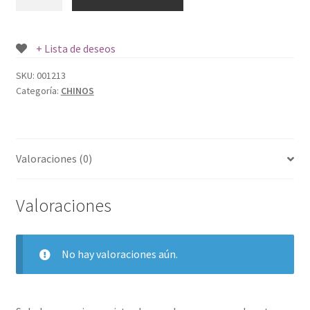
CHINO
CLARO
GUAN
+ Lista de deseos
JI
BRAND
SKU:
001213
Categoría:
CHINOS
600
CC.
cantidad
Valoraciones (0)
Valoraciones
No hay valoraciones aún.