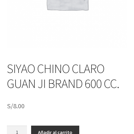
j
n
o
ú
h
i
j
o
SIYAO CHINO CLARO
GUAN JI BRAND 600 CC.
S/
8.00
SIYAO
Añadir al carrito