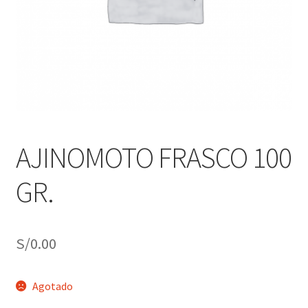
j
n
o
ú
h
i
j
o
AJINOMOTO FRASCO 100
GR.
S/
0.00
Agotado