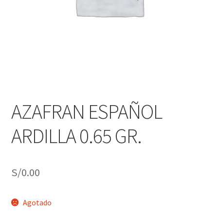
j
n
o
ú
h
i
j
o
AZAFRAN ESPAÑOL
ARDILLA 0.65 GR.
S/
0.00
Agotado