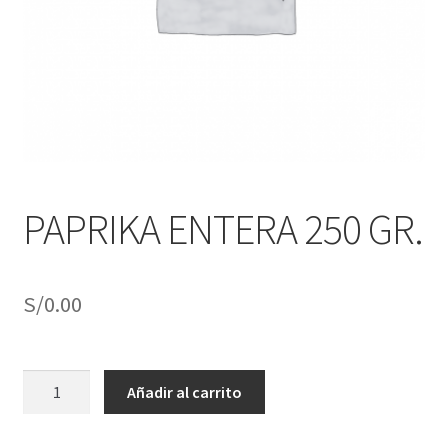
j
n
o
ú
h
i
j
o
PAPRIKA ENTERA 250 GR.
S/
0.00
PAPRIKA
Añadir al carrito
ENTERA
250