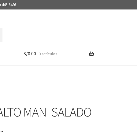
) 446-6486
S/
0.00
0 artículos
ALTO MANI SALADO
.