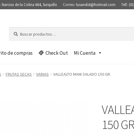
:
Narciso de la Colina 664, Surquillo
Correo:
tusandist@hotmail.com
Telf.:
(01
Buscar
B
por:
u
s
c
rito de compras
Check Out
Mi Cuenta
a
r
S
FRUTAS SECAS
VARIAS
VALLEALTO MANI SALADO 150 GR.
VALLE
150 GR