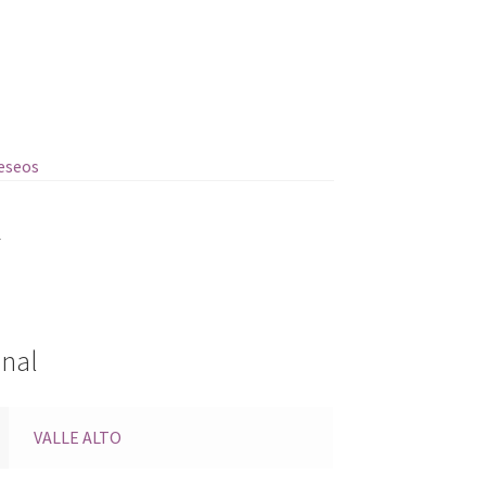
deseos
S
onal
VALLE ALTO