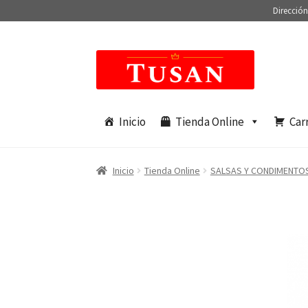
Dirección
Saltar
Ir
a
al
navegación
contenido
Inicio
Tienda Online
Car
Inicio
Tienda Online
SALSAS Y CONDIMENTO