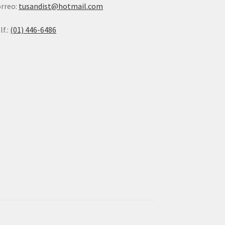
rreo:
tusandist@hotmail.com
lf.:
(01) 446-6486