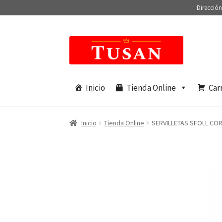
Dirección
Saltar
Ir
a
al
navegación
contenido
Inicio
Tienda Online
Car
Inicio
Tienda Online
SERVILLETAS SFOLL COR