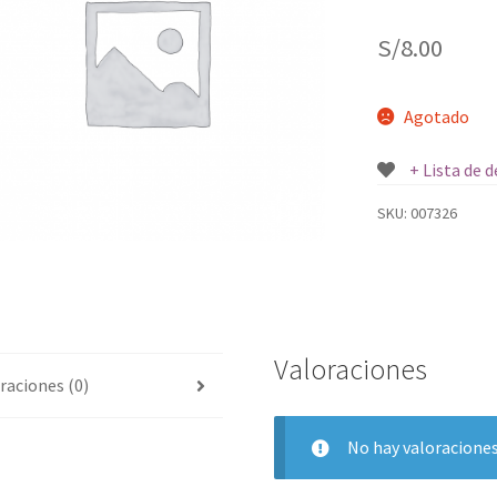
S/
8.00
Agotado
+ Lista de 
SKU:
007326
Valoraciones
raciones (0)
No hay valoraciones