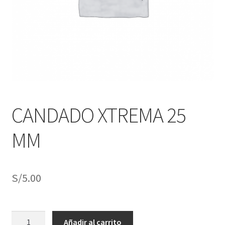
j
n
o
ú
h
i
j
o
CANDADO XTREMA 25
MM
S/
5.00
CANDADO
Añadir al carrito