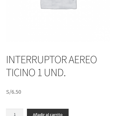
j
n
o
ú
h
i
j
o
INTERRUPTOR AEREO
TICINO 1 UND.
S/
6.50
INTERRUPTOR
Añadir al carrito