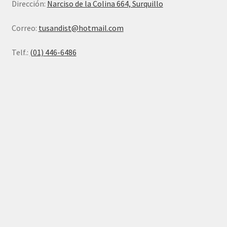
Dirección:
Narciso de la Colina 664, Surquillo
Correo:
tusandist@hotmail.com
Telf.:
(01) 446-6486