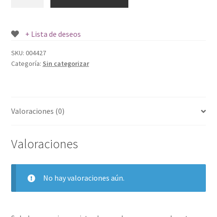
AEREO
TICINO
1
+ Lista de deseos
UND.
cantidad
SKU:
004427
Categoría:
Sin categorizar
Valoraciones (0)
Valoraciones
No hay valoraciones aún.