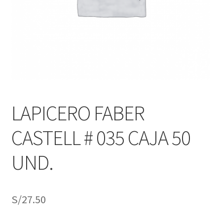
j
n
o
ú
h
i
j
o
LAPICERO FABER
CASTELL # 035 CAJA 50
UND.
S/
27.50