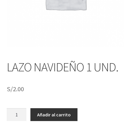
j
n
o
ú
h
i
j
o
LAZO NAVIDEÑO 1 UND.
S/
2.00
LAZO
Añadir al carrito
NAVIDEÑO
1