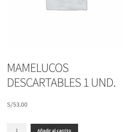
j
n
o
ú
h
i
j
o
MAMELUCOS
DESCARTABLES 1 UND.
S/
53.00
MAMELUCOS
Añadir al carrito