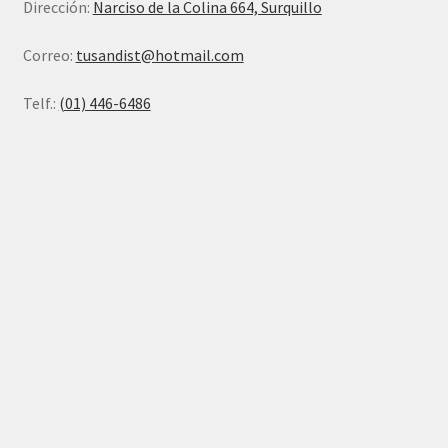
Dirección:
Narciso de la Colina 664, Surquillo
Correo:
tusandist@hotmail.com
Telf.:
(01) 446-6486