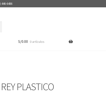
) 446-6486
S/
0.00
0 artículos
 REY PLASTICO