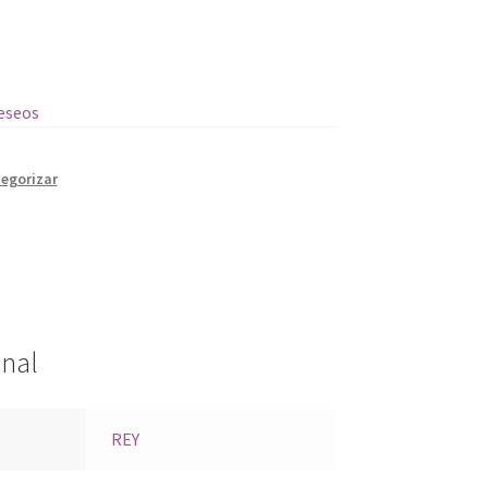
deseos
tegorizar
onal
REY