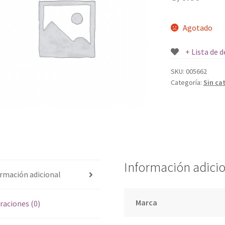
Agotado
+ Lista de 
SKU:
005662
Categoría:
Sin ca
Información adici
rmación adicional
Marca
raciones (0)