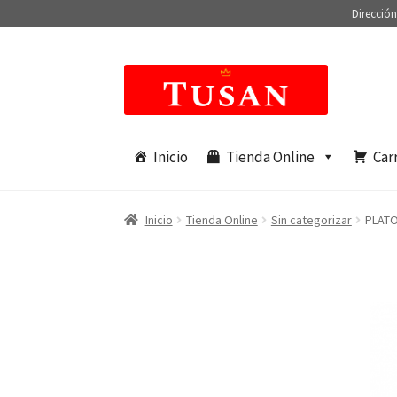
Dirección
Saltar
Ir
a
al
navegación
contenido
Inicio
Tienda Online
Car
Inicio
Tienda Online
Sin categorizar
PLATO