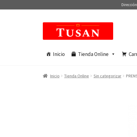
Dirección
Saltar
Ir
a
al
navegación
contenido
Inicio
Tienda Online
Car
Inicio
Tienda Online
Sin categorizar
PRENS