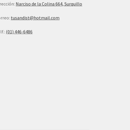
rección:
Narciso de la Colina 664, Surquillo
rreo:
tusandist@hotmail.com
lf.:
(01) 446-6486