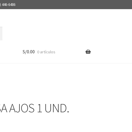
) 446-6486
S/
0.00
0 artículos
A AJOS 1 UND.