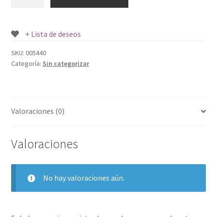
DE
MANGAS
1
+ Lista de deseos
PAR.
cantidad
SKU:
005440
Categoría:
Sin categorizar
Valoraciones (0)
Valoraciones
No hay valoraciones aún.