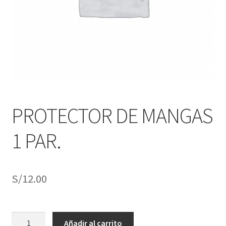
j
n
o
ú
h
i
j
o
PROTECTOR DE MANGAS
1 PAR.
S/
12.00
PROTECTOR
Añadir al carrito