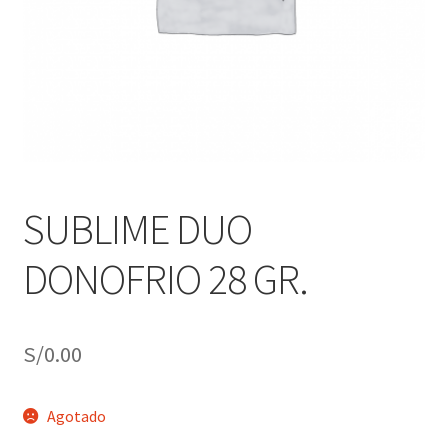
j
n
o
ú
h
i
j
o
SUBLIME DUO
DONOFRIO 28 GR.
S/
0.00
Agotado