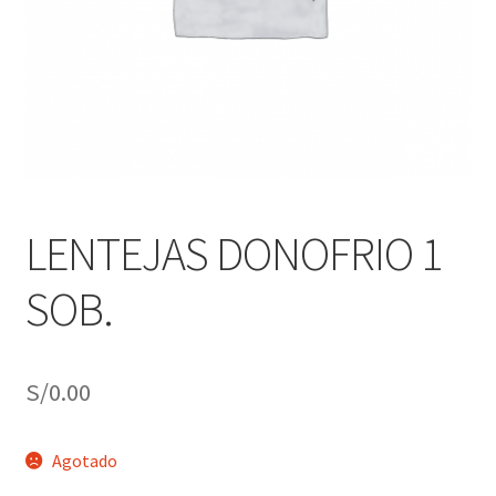
j
n
o
ú
h
i
j
o
LENTEJAS DONOFRIO 1
SOB.
S/
0.00
Agotado